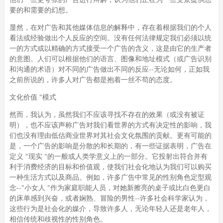
要的和需要的幻想。
显然，在对广告和其他媒体信息的解释中，存在着根据我们的个人
看法或经验做出个人反应的空间。没有任何法律规定我们必须以统
一的方式或以精确的方式接受一个广告的含义，这是由它的生产者
的意图。人们可以根据他们的语言、图像和地址模式（或广告识别
和沟通的术语）对不同的广告做出不同的反应--无论如何，正如我
之前所说的，许多人对广告都是抱着一丝不苟的态度。
文化价值 "模式
然而，我认为，虽然我们不应该寻找不存在的效果（或没有被证
明），也不应该声称广告对我们看世界的方式有决定性的影响，我
们也没有理由低估商业世界对其社会文化氛围的贡献。更有可能的
是，一个广告的影响是分散的和长期的，有一些证据表明，广告在
定义 "现实 "的一般或人类学意义上的一部分。它投射出符合并有
利于消费经济的目标和价值观，使我们社会化地认为我们可以购买
一种生活方式以及商品。例如，许多广告中常见的性别角色定型观
念--"小女人 "作为家庭职能人员，对她新擦亮的桌子或比白色更白
的床单感到兴奋，或者娴熟、冒险的男性--许多社会科学家认为，
这些行为是社会化的媒介，导致许多人，无论年轻人还是老年人，
相信传统和歧视性的性别角色。