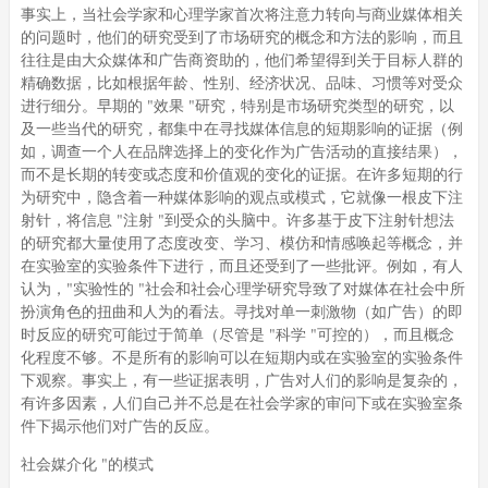
事实上，当社会学家和心理学家首次将注意力转向与商业媒体相关
的问题时，他们的研究受到了市场研究的概念和方法的影响，而且
往往是由大众媒体和广告商资助的，他们希望得到关于目标人群的
精确数据，比如根据年龄、性别、经济状况、品味、习惯等对受众
进行细分。早期的 "效果 "研究，特别是市场研究类型的研究，以
及一些当代的研究，都集中在寻找媒体信息的短期影响的证据（例
如，调查一个人在品牌选择上的变化作为广告活动的直接结果），
而不是长期的转变或态度和价值观的变化的证据。在许多短期的行
为研究中，隐含着一种媒体影响的观点或模式，它就像一根皮下注
射针，将信息 "注射 "到受众的头脑中。许多基于皮下注射针想法
的研究都大量使用了态度改变、学习、模仿和情感唤起等概念，并
在实验室的实验条件下进行，而且还受到了一些批评。例如，有人
认为，"实验性的 "社会和社会心理学研究导致了对媒体在社会中所
扮演角色的扭曲和人为的看法。寻找对单一刺激物（如广告）的即
时反应的研究可能过于简单（尽管是 "科学 "可控的），而且概念
化程度不够。不是所有的影响可以在短期内或在实验室的实验条件
下观察。事实上，有一些证据表明，广告对人们的影响是复杂的，
有许多因素，人们自己并不总是在社会学家的审问下或在实验室条
件下揭示他们对广告的反应。
社会媒介化 "的模式