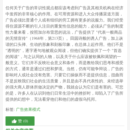
任何关于广告的常识性观点都应该考虑到广告及其相关机构在经济
中发挥的非常核心的作用。在可用资源和进入大众传播渠道方面，
广告必须比普通个人或有组织的劳工拥有更多的说服力。我们经受
得住源源不断的引人注目的重复性信息的能力，必须从广告的制度
性力量来看，按照加尔布雷思的说法，广告提供了 "代表一般商品
的无情宣传"（1968年，第213页）。田园诗般的诱人广告，加上诙
谐的口头禅、生动的形象和刻板印象，在总体上起作用。他们不是
"透明的"，逐字逐句地被观众阅读，但他们确实提供了一个 "首选
的阅读"，与之认同的人物，以及关于什么应该被钦佩和渴望的一
般意义。它们并不反映社会意义和条件，而是教给我们思考和感受
的方式，通常是通过幻想和梦境。当然，仍有可能争辩说，广告的
影响对人或社会没有危害。只要它们操纵而不是提供信息，扭曲而
不是反映我们社会的生活质量，并且是由不具代表性的、未经选举
的强大商人群体所做决定的产物，我就会认为它们是有害的。可悲
的是，许多人在认识到他们日常生活中的挫折时，却陷入了广告所
提供的幻想中，无法看穿他们和他们的虚假乌托邦。
标签:
广告效果模式
赞 (
0
)