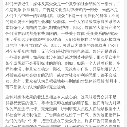
我们应该记住，媒体及其受众是一个复杂的社会结构的一部分，并
不是刺激-反应机制。广告是文化流动或模式的一部分，当然不是
人们生活中唯一的影响因素。观众 "不是一个同质化的群体；不同
的观众属于不同的社会和阶级群体。一个人的阶级或家庭关系等因
素就像个人周围的过滤机制或保护屏，因此，媒体的大部分产出的
任何潜在影响都是有些局限的。一些关于媒体-受众关系的研究表
明，受众远没有想象中那么被动，人们会根据自己的情况积极或有
目的地 "使用 "媒体产品。因此，可以认为媒体的效果取决于它们
对个别受众的功能，无论它们是被用作信息来源、娱乐还是逃避。
一些研究表明，如果媒体没有满足或达到某种需要，那么受众中的
某个成员就不会受到媒体的影响。例如，如果一个人过着积极、多
样的生活，并且安全稳定，那么，无论多少广告，只要能引起人们
对孤独或被社会抛弃的恐惧，或者对社会势利的恐惧，都不会成
功。此外，受众被认为是积极地参与到他们对媒体的理解/解释中，
而不是像人们认为的那样完全被动。
这种对媒体效果的看法是相当令人放心的。这意味着受众并不是一
群容易受骗的傻瓜，等待信息印在他们的脑子里，他们有能力对媒
体的产品进行批评。毫无疑问，听到研究人员说人们能够根据个人
和社会环境抵制信息，广告商自己也松了一口气，因为这把批评从
他们的活动中引开，把责任放在了受众身上。许多广告商甚至会为
他们一些更夸张的广告进行辩解，认为他们正在为一些受众提供想